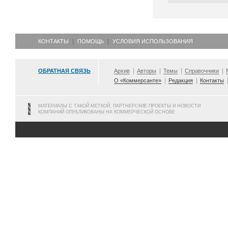
КОНТАКТЫ
ПОМОЩЬ
УСЛОВИЯ ИСПОЛЬЗОВАНИЯ
ОБРАТНАЯ СВЯЗЬ
Архив
Авторы
Темы
Справочники
О «Коммерсанте»
Редакция
Контакты
МАТЕРИАЛЫ С ТАКОЙ МЕТКОЙ, ПАРТНЕРСКИЕ ПРОЕКТЫ И НОВОСТИ
КОМПАНИЙ ОПУБЛИКОВАНЫ НА КОММЕРЧЕСКОЙ ОСНОВЕ