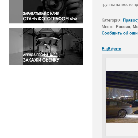
Правосудие
группы на месте п
Происшествия и конфликты
Религия
Категория:
Правос
Место:
Россия, М
Светская жизнь
Сообщить об оши
Спорт
Экология
Ещё фото
Экономика и бизнес