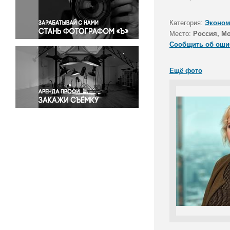
Правосудие
Происшествия и конфликты
Категория:
Эконом
Религия
Место:
Россия, М
Сообщить об оши
Светская жизнь
Спорт
Ещё фото
Экология
Экономика и бизнес