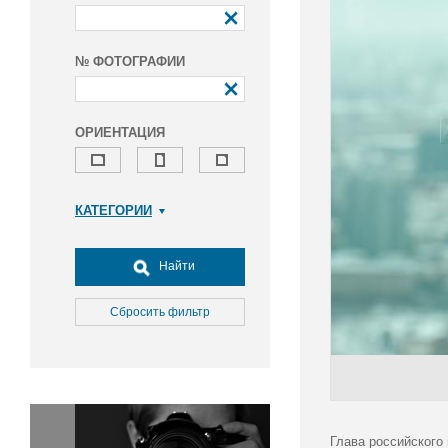
№ ФОТОГРАФИИ
ОРИЕНТАЦИЯ
КАТЕГОРИИ
Армия и ВПК
Досуг, туризм и отдых
Найти
Культура
Медицина
Сбросить фильтр
Наука
Образование
Общество
Окружающая среда
Политика
Глава российского