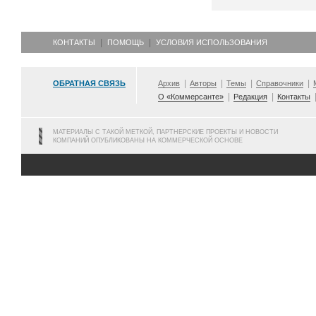
КОНТАКТЫ
ПОМОЩЬ
УСЛОВИЯ ИСПОЛЬЗОВАНИЯ
ОБРАТНАЯ СВЯЗЬ
Архив
Авторы
Темы
Справочники
О «Коммерсанте»
Редакция
Контакты
МАТЕРИАЛЫ С ТАКОЙ МЕТКОЙ, ПАРТНЕРСКИЕ ПРОЕКТЫ И НОВОСТИ
КОМПАНИЙ ОПУБЛИКОВАНЫ НА КОММЕРЧЕСКОЙ ОСНОВЕ