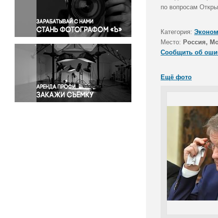
Правосудие
по вопросам Откры
Происшествия и конфликты
Религия
Категория:
Эконом
Место:
Россия, М
Светская жизнь
Сообщить об оши
Спорт
Экология
Ещё фото
Экономика и бизнес