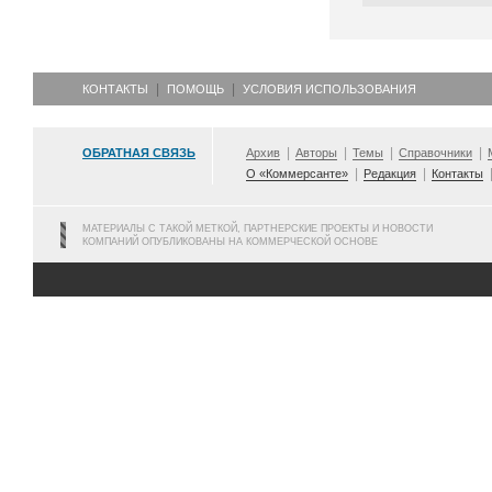
КОНТАКТЫ
ПОМОЩЬ
УСЛОВИЯ ИСПОЛЬЗОВАНИЯ
ОБРАТНАЯ СВЯЗЬ
Архив
Авторы
Темы
Справочники
О «Коммерсанте»
Редакция
Контакты
МАТЕРИАЛЫ С ТАКОЙ МЕТКОЙ, ПАРТНЕРСКИЕ ПРОЕКТЫ И НОВОСТИ
КОМПАНИЙ ОПУБЛИКОВАНЫ НА КОММЕРЧЕСКОЙ ОСНОВЕ