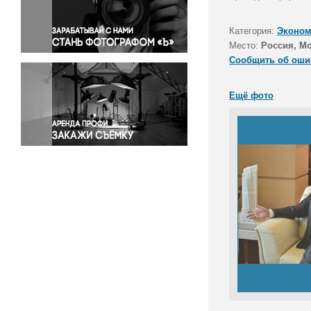
Правосудие
Происшествия и конфликты
Категория:
Эконом
Религия
Место:
Россия, М
Сообщить об оши
Светская жизнь
Спорт
Ещё фото
Экология
Экономика и бизнес