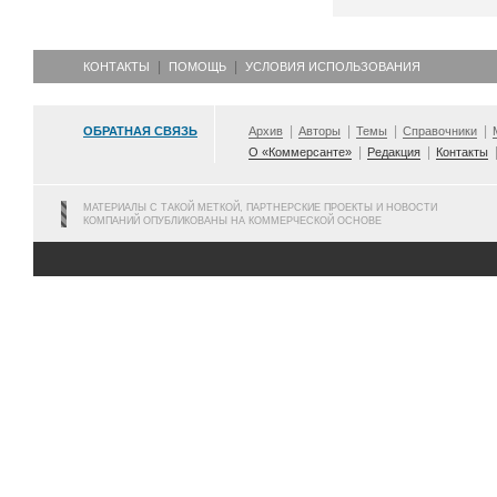
КОНТАКТЫ
ПОМОЩЬ
УСЛОВИЯ ИСПОЛЬЗОВАНИЯ
ОБРАТНАЯ СВЯЗЬ
Архив
Авторы
Темы
Справочники
О «Коммерсанте»
Редакция
Контакты
МАТЕРИАЛЫ С ТАКОЙ МЕТКОЙ, ПАРТНЕРСКИЕ ПРОЕКТЫ И НОВОСТИ
КОМПАНИЙ ОПУБЛИКОВАНЫ НА КОММЕРЧЕСКОЙ ОСНОВЕ