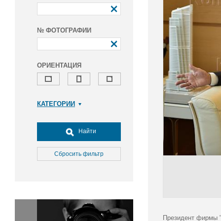
№ ФОТОГРАФИИ
ОРИЕНТАЦИЯ
КАТЕГОРИИ
Армия и ВПК
Досуг, туризм и отдых
Найти
Культура
Медицина
Сбросить фильтр
Наука
Образование
Общество
Окружающая среда
Политика
Президент фирмы "