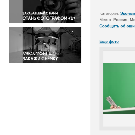
Правосудие
Происшествия и конфликты
Категория:
Эконом
Религия
Место:
Россия, М
Сообщить об оши
Светская жизнь
Спорт
Ещё фото
Экология
Экономика и бизнес