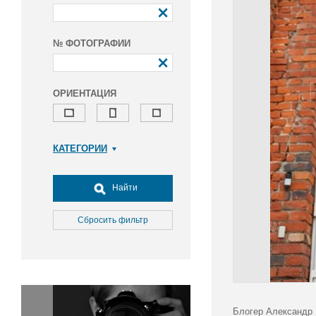
№ ФОТОГРАФИИ
ОРИЕНТАЦИЯ
КАТЕГОРИИ
Армия и ВПК
Досуг, туризм и отдых
Найти
Культура
Медицина
Сбросить фильтр
Наука
Образование
Общество
Окружающая среда
Политика
Блогер Александр 