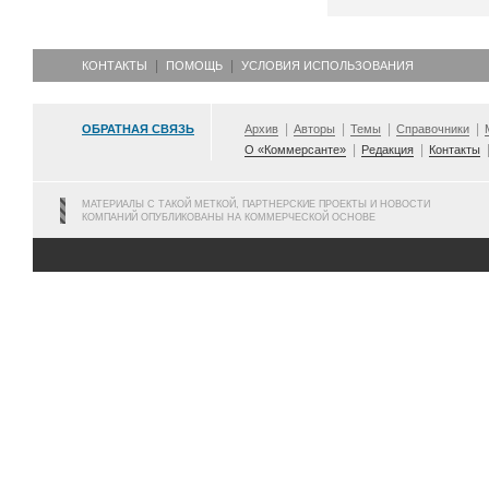
КОНТАКТЫ
ПОМОЩЬ
УСЛОВИЯ ИСПОЛЬЗОВАНИЯ
ОБРАТНАЯ СВЯЗЬ
Архив
Авторы
Темы
Справочники
О «Коммерсанте»
Редакция
Контакты
МАТЕРИАЛЫ С ТАКОЙ МЕТКОЙ, ПАРТНЕРСКИЕ ПРОЕКТЫ И НОВОСТИ
КОМПАНИЙ ОПУБЛИКОВАНЫ НА КОММЕРЧЕСКОЙ ОСНОВЕ