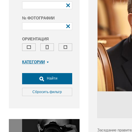
№ ФОТОГРАФИИ
ОРИЕНТАЦИЯ
КАТЕГОРИИ
Армия и ВПК
Досуг, туризм и отдых
Найти
Культура
Медицина
Сбросить фильтр
Наука
Образование
Общество
Окружающая среда
Политика
Заседание правите