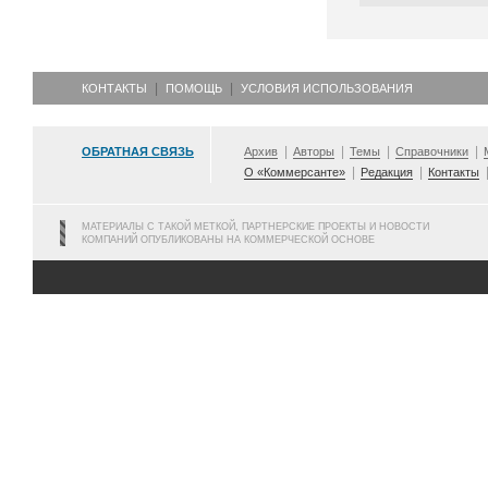
КОНТАКТЫ
ПОМОЩЬ
УСЛОВИЯ ИСПОЛЬЗОВАНИЯ
ОБРАТНАЯ СВЯЗЬ
Архив
Авторы
Темы
Справочники
О «Коммерсанте»
Редакция
Контакты
МАТЕРИАЛЫ С ТАКОЙ МЕТКОЙ, ПАРТНЕРСКИЕ ПРОЕКТЫ И НОВОСТИ
КОМПАНИЙ ОПУБЛИКОВАНЫ НА КОММЕРЧЕСКОЙ ОСНОВЕ