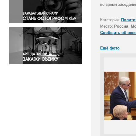
Правосудие
во время заседани
Происшествия и конфликты
Религия
Категория:
Полити
Место:
Россия, М
Светская жизнь
Сообщить об оши
Спорт
Экология
Ещё фото
Экономика и бизнес