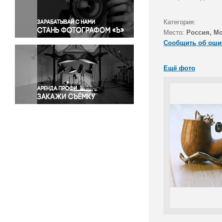
Правосудие
Происшествия и конфликты
Категория:
Религия
Место:
Россия, М
Сообщить об оши
Светская жизнь
Спорт
Ещё фото
Экология
Экономика и бизнес