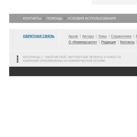
КОНТАКТЫ
ПОМОЩЬ
УСЛОВИЯ ИСПОЛЬЗОВАНИЯ
ОБРАТНАЯ СВЯЗЬ
Архив
Авторы
Темы
Справочники
О «Коммерсанте»
Редакция
Контакты
МАТЕРИАЛЫ С ТАКОЙ МЕТКОЙ, ПАРТНЕРСКИЕ ПРОЕКТЫ И НОВОСТИ
КОМПАНИЙ ОПУБЛИКОВАНЫ НА КОММЕРЧЕСКОЙ ОСНОВЕ