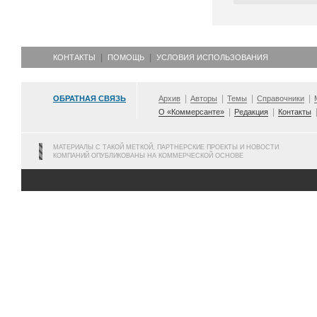
КОНТАКТЫ
ПОМОЩЬ
УСЛОВИЯ ИСПОЛЬЗОВАНИЯ
ОБРАТНАЯ СВЯЗЬ
Архив
Авторы
Темы
Справочники
О «Коммерсанте»
Редакция
Контакты
МАТЕРИАЛЫ С ТАКОЙ МЕТКОЙ, ПАРТНЕРСКИЕ ПРОЕКТЫ И НОВОСТИ
КОМПАНИЙ ОПУБЛИКОВАНЫ НА КОММЕРЧЕСКОЙ ОСНОВЕ