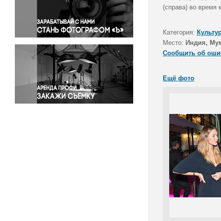
Правосудие
(справа) во время
Происшествия и конфликты
Религия
Категория:
Культу
Место:
Индия, Му
Светская жизнь
Сообщить об оши
Спорт
Экология
Ещё фото
Экономика и бизнес