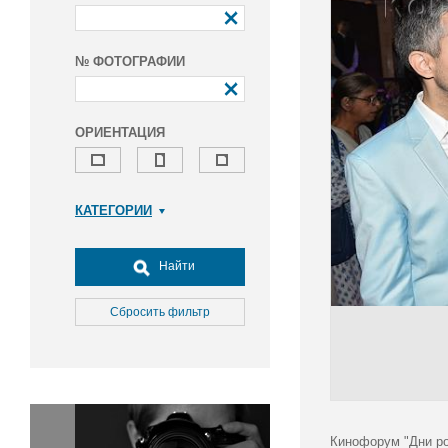
№ ФОТОГРАФИИ
ОРИЕНТАЦИЯ
КАТЕГОРИИ
Армия и ВПК
Досуг, туризм и отдых
Найти
Культура
Медицина
Сбросить фильтр
Наука
Образование
Общество
Окружающая среда
Политика
Кинофорум "Дни ро