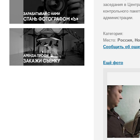
Правосудие
заседания в Центр
контрольного паке
Происшествия и конфликты
администрации.
Религия
Светская жизнь
Категория:
Спорт
Место:
Россия, Н
Экология
Сообщить об оши
Экономика и бизнес
Ещё фото