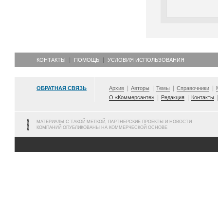
КОНТАКТЫ
ПОМОЩЬ
УСЛОВИЯ ИСПОЛЬЗОВАНИЯ
ОБРАТНАЯ СВЯЗЬ
Архив
Авторы
Темы
Справочники
О «Коммерсанте»
Редакция
Контакты
МАТЕРИАЛЫ С ТАКОЙ МЕТКОЙ, ПАРТНЕРСКИЕ ПРОЕКТЫ И НОВОСТИ
КОМПАНИЙ ОПУБЛИКОВАНЫ НА КОММЕРЧЕСКОЙ ОСНОВЕ