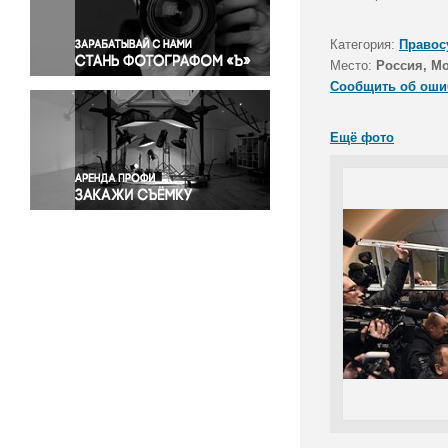
Правосудие
Происшествия и конфликты
Категория:
Правос
Религия
Место:
Россия, М
Сообщить об оши
Светская жизнь
Спорт
Ещё фото
Экология
Экономика и бизнес