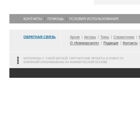
КОНТАКТЫ
ПОМОЩЬ
УСЛОВИЯ ИСПОЛЬЗОВАНИЯ
ОБРАТНАЯ СВЯЗЬ
Архив
Авторы
Темы
Справочники
О «Коммерсанте»
Редакция
Контакты
МАТЕРИАЛЫ С ТАКОЙ МЕТКОЙ, ПАРТНЕРСКИЕ ПРОЕКТЫ И НОВОСТИ
КОМПАНИЙ ОПУБЛИКОВАНЫ НА КОММЕРЧЕСКОЙ ОСНОВЕ