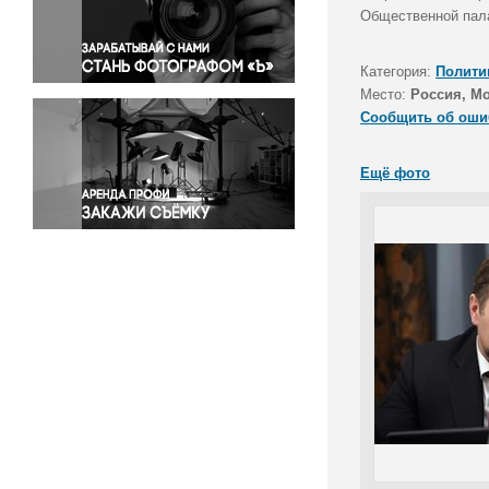
Правосудие
Общественной пала
Происшествия и конфликты
Религия
Категория:
Полити
Место:
Россия, М
Светская жизнь
Сообщить об оши
Спорт
Экология
Ещё фото
Экономика и бизнес