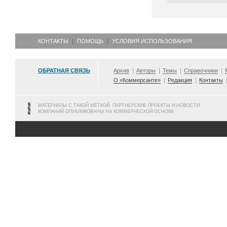
КОНТАКТЫ
ПОМОЩЬ
УСЛОВИЯ ИСПОЛЬЗОВАНИЯ
ОБРАТНАЯ СВЯЗЬ
Архив
Авторы
Темы
Справочники
О «Коммерсанте»
Редакция
Контакты
МАТЕРИАЛЫ С ТАКОЙ МЕТКОЙ, ПАРТНЕРСКИЕ ПРОЕКТЫ И НОВОСТИ
КОМПАНИЙ ОПУБЛИКОВАНЫ НА КОММЕРЧЕСКОЙ ОСНОВЕ