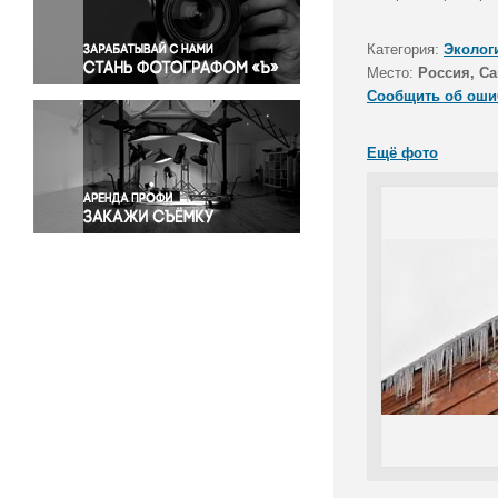
Правосудие
Происшествия и конфликты
Категория:
Эколог
Религия
Место:
Россия, Са
Сообщить об оши
Светская жизнь
Спорт
Ещё фото
Экология
Экономика и бизнес