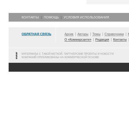
КОНТАКТЫ
ПОМОЩЬ
УСЛОВИЯ ИСПОЛЬЗОВАНИЯ
ОБРАТНАЯ СВЯЗЬ
Архив
Авторы
Темы
Справочники
О «Коммерсанте»
Редакция
Контакты
МАТЕРИАЛЫ С ТАКОЙ МЕТКОЙ, ПАРТНЕРСКИЕ ПРОЕКТЫ И НОВОСТИ
КОМПАНИЙ ОПУБЛИКОВАНЫ НА КОММЕРЧЕСКОЙ ОСНОВЕ