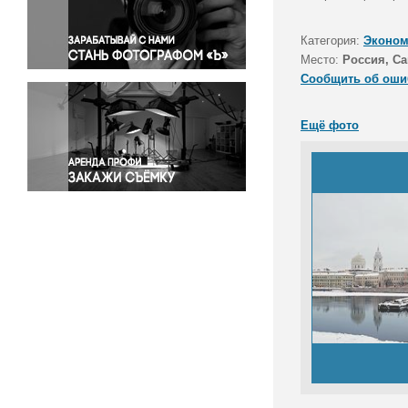
Правосудие
Происшествия и конфликты
Категория:
Эконом
Религия
Место:
Россия, Са
Сообщить об оши
Светская жизнь
Спорт
Ещё фото
Экология
Экономика и бизнес