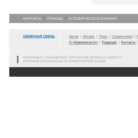
КОНТАКТЫ
ПОМОЩЬ
УСЛОВИЯ ИСПОЛЬЗОВАНИЯ
ОБРАТНАЯ СВЯЗЬ
Архив
Авторы
Темы
Справочники
О «Коммерсанте»
Редакция
Контакты
МАТЕРИАЛЫ С ТАКОЙ МЕТКОЙ, ПАРТНЕРСКИЕ ПРОЕКТЫ И НОВОСТИ
КОМПАНИЙ ОПУБЛИКОВАНЫ НА КОММЕРЧЕСКОЙ ОСНОВЕ