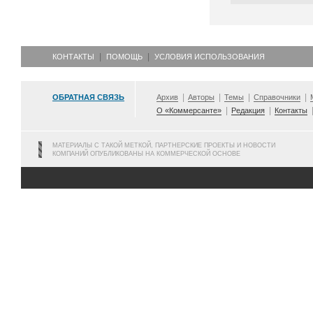
КОНТАКТЫ
ПОМОЩЬ
УСЛОВИЯ ИСПОЛЬЗОВАНИЯ
ОБРАТНАЯ СВЯЗЬ
Архив
Авторы
Темы
Справочники
О «Коммерсанте»
Редакция
Контакты
МАТЕРИАЛЫ С ТАКОЙ МЕТКОЙ, ПАРТНЕРСКИЕ ПРОЕКТЫ И НОВОСТИ
КОМПАНИЙ ОПУБЛИКОВАНЫ НА КОММЕРЧЕСКОЙ ОСНОВЕ