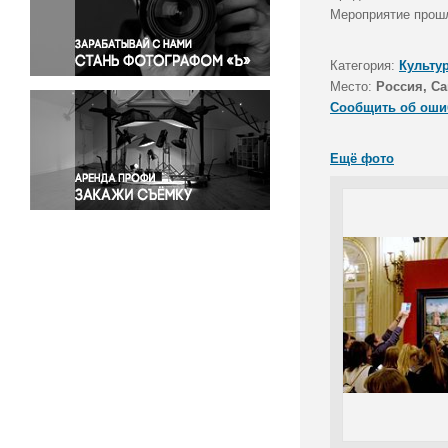
Правосудие
Мероприятие прошл
Происшествия и конфликты
Религия
Категория:
Культу
Место:
Россия, Са
Светская жизнь
Сообщить об оши
Спорт
Экология
Ещё фото
Экономика и бизнес