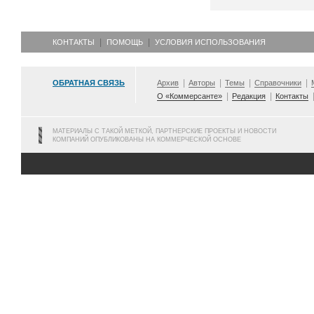
КОНТАКТЫ
ПОМОЩЬ
УСЛОВИЯ ИСПОЛЬЗОВАНИЯ
ОБРАТНАЯ СВЯЗЬ
Архив
Авторы
Темы
Справочники
О «Коммерсанте»
Редакция
Контакты
МАТЕРИАЛЫ С ТАКОЙ МЕТКОЙ, ПАРТНЕРСКИЕ ПРОЕКТЫ И НОВОСТИ
КОМПАНИЙ ОПУБЛИКОВАНЫ НА КОММЕРЧЕСКОЙ ОСНОВЕ