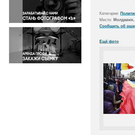
Правосудие
Происшествия и конфликты
Категория:
Полити
Религия
Место:
Молдавия,
Сообщить об оши
Светская жизнь
Спорт
Ещё фото
Экология
Экономика и бизнес