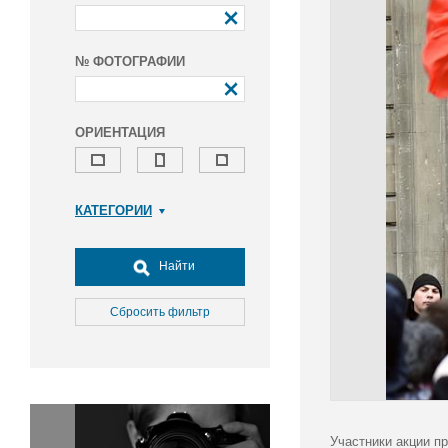
№ ФОТОГРАФИИ
ОРИЕНТАЦИЯ
КАТЕГОРИИ
Армия и ВПК
Досуг, туризм и отдых
Найти
Культура
Медицина
Сбросить фильтр
Наука
Образование
Общество
Окружающая среда
Политика
Участники акции п