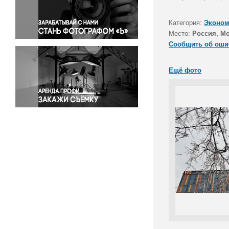
Правосудие
Происшествия и конфликты
Категория:
Эконом
Религия
Место:
Россия, М
Сообщить об оши
Светская жизнь
Спорт
Ещё фото
Экология
Экономика и бизнес