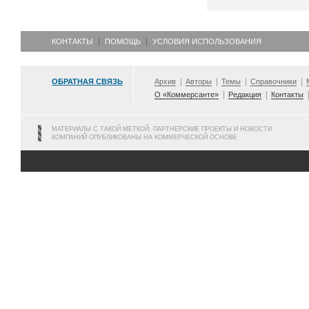
КОНТАКТЫ
ПОМОЩЬ
УСЛОВИЯ ИСПОЛЬЗОВАНИЯ
ОБРАТНАЯ СВЯЗЬ
Архив
Авторы
Темы
Справочники
О «Коммерсанте»
Редакция
Контакты
МАТЕРИАЛЫ С ТАКОЙ МЕТКОЙ, ПАРТНЕРСКИЕ ПРОЕКТЫ И НОВОСТИ
КОМПАНИЙ ОПУБЛИКОВАНЫ НА КОММЕРЧЕСКОЙ ОСНОВЕ