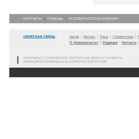
КОНТАКТЫ
ПОМОЩЬ
УСЛОВИЯ ИСПОЛЬЗОВАНИЯ
ОБРАТНАЯ СВЯЗЬ
Архив
Авторы
Темы
Справочники
О «Коммерсанте»
Редакция
Контакты
МАТЕРИАЛЫ С ТАКОЙ МЕТКОЙ, ПАРТНЕРСКИЕ ПРОЕКТЫ И НОВОСТИ
КОМПАНИЙ ОПУБЛИКОВАНЫ НА КОММЕРЧЕСКОЙ ОСНОВЕ