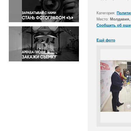
Правосудие
Происшествия и конфликты
Категория:
Полити
Религия
Место:
Молдавия,
Сообщить об оши
Светская жизнь
Спорт
Ещё фото
Экология
Экономика и бизнес