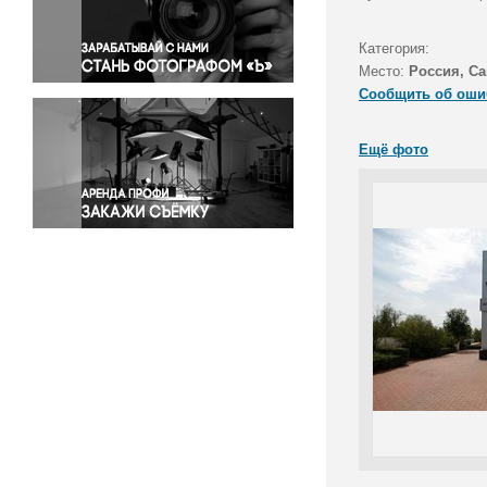
Правосудие
Происшествия и конфликты
Категория:
Религия
Место:
Россия, Са
Сообщить об оши
Светская жизнь
Спорт
Ещё фото
Экология
Экономика и бизнес