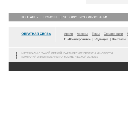
КОНТАКТЫ
ПОМОЩЬ
УСЛОВИЯ ИСПОЛЬЗОВАНИЯ
ОБРАТНАЯ СВЯЗЬ
Архив
Авторы
Темы
Справочники
О «Коммерсанте»
Редакция
Контакты
МАТЕРИАЛЫ С ТАКОЙ МЕТКОЙ, ПАРТНЕРСКИЕ ПРОЕКТЫ И НОВОСТИ
КОМПАНИЙ ОПУБЛИКОВАНЫ НА КОММЕРЧЕСКОЙ ОСНОВЕ