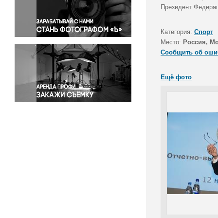
Правосудие
Президент Федера
Происшествия и конфликты
Религия
Категория:
Спорт
Место:
Россия, М
Светская жизнь
Сообщить об оши
Спорт
Экология
Ещё фото
Экономика и бизнес