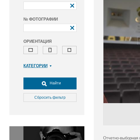
№ ФОТОГРАФИИ
ОРИЕНТАЦИЯ
КАТЕГОРИИ
Армия и ВПК
Досуг, туризм и отдых
Найти
Культура
Медицина
Сбросить фильтр
Наука
Образование
Общество
Окружающая среда
Политика
Отчетно-выборная 