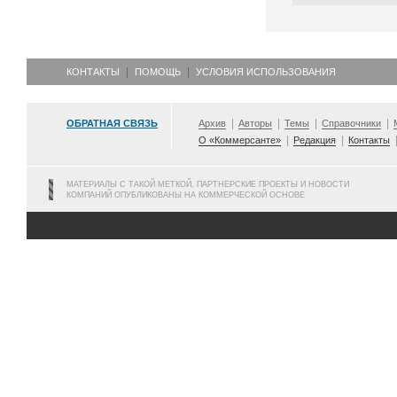
КОНТАКТЫ
ПОМОЩЬ
УСЛОВИЯ ИСПОЛЬЗОВАНИЯ
ОБРАТНАЯ СВЯЗЬ
Архив
Авторы
Темы
Справочники
О «Коммерсанте»
Редакция
Контакты
МАТЕРИАЛЫ С ТАКОЙ МЕТКОЙ, ПАРТНЕРСКИЕ ПРОЕКТЫ И НОВОСТИ
КОМПАНИЙ ОПУБЛИКОВАНЫ НА КОММЕРЧЕСКОЙ ОСНОВЕ