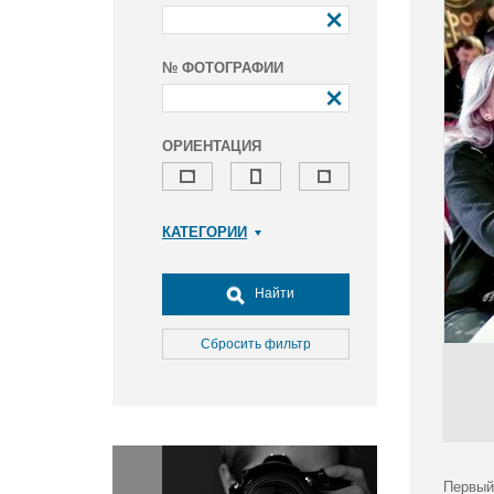
№ ФОТОГРАФИИ
ОРИЕНТАЦИЯ
КАТЕГОРИИ
Армия и ВПК
Досуг, туризм и отдых
Найти
Культура
Медицина
Сбросить фильтр
Наука
Образование
Общество
Окружающая среда
Политика
Первый