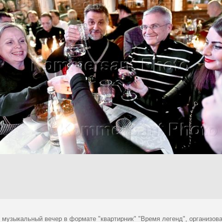
 музыкальный вечер в формате "квартирник" "Время легенд", организов