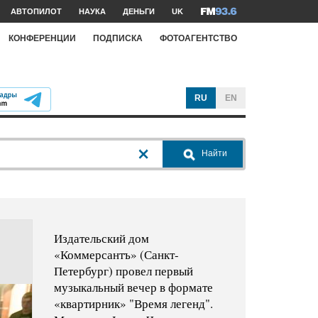
АВТОПИЛОТ
НАУКА
ДЕНЬГИ
UK
КОНФЕРЕНЦИИ
ПОДПИСКА
ФОТОАГЕНТСТВО
RU
EN
Найти
Издательский дом
«Коммерсантъ» (Санкт-
Петербург) провел первый
музыкальный вечер в формате
«квартирник» "Время легенд".