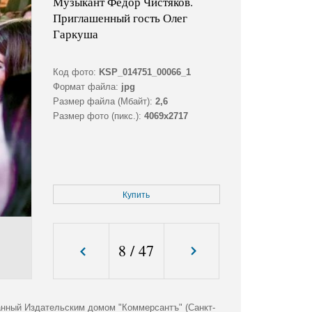
Музыкант Федор Чистяков.
Приглашенный гость Олег
Гаркуша
Код фото:
KSP_014751_00066_1
Формат файла:
jpg
Размер файла (Мбайт):
2,6
Размер фото (пикс.):
4069x2717
Купить
8
/
47
анный Издательским домом "Коммерсантъ" (Санкт-