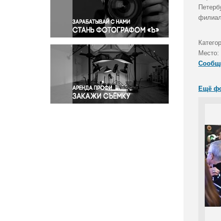
Правосудие
Петерб
филиал
Происшествия и конфликты
Религия
Категор
Светская жизнь
Место:
Спорт
Сообщ
Экология
Экономика и бизнес
Ещё ф