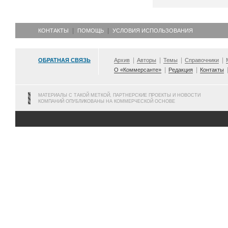
КОНТАКТЫ
ПОМОЩЬ
УСЛОВИЯ ИСПОЛЬЗОВАНИЯ
ОБРАТНАЯ СВЯЗЬ
Архив
Авторы
Темы
Справочники
О «Коммерсанте»
Редакция
Контакты
МАТЕРИАЛЫ С ТАКОЙ МЕТКОЙ, ПАРТНЕРСКИЕ ПРОЕКТЫ И НОВОСТИ
КОМПАНИЙ ОПУБЛИКОВАНЫ НА КОММЕРЧЕСКОЙ ОСНОВЕ