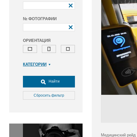
№ ФОТОГРАФИИ
ОРИЕНТАЦИЯ
КАТЕГОРИИ
Армия и ВПК
Досуг, туризм и отдых
Найти
Культура
Медицина
Сбросить фильтр
Наука
Образование
Общество
Окружающая среда
Политика
Медицинский рейд 