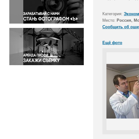
Правосудие
Происшествия и конфликты
Категория:
Эконом
Религия
Место:
Россия, М
Сообщить об оши
Светская жизнь
Спорт
Ещё фото
Экология
Экономика и бизнес