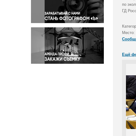
Правосудие
по эко
ГД Рос
Происшествия и конфликты
Религия
Катего
Светская жизнь
Место:
Спорт
Сообщ
Экология
Экономика и бизнес
Ещё ф