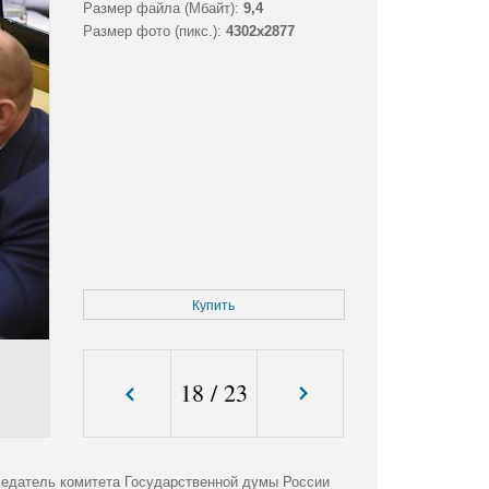
Размер файла (Мбайт):
9,4
Размер фото (пикс.):
4302x2877
Купить
18
/
23
седатель комитета Государственной думы России