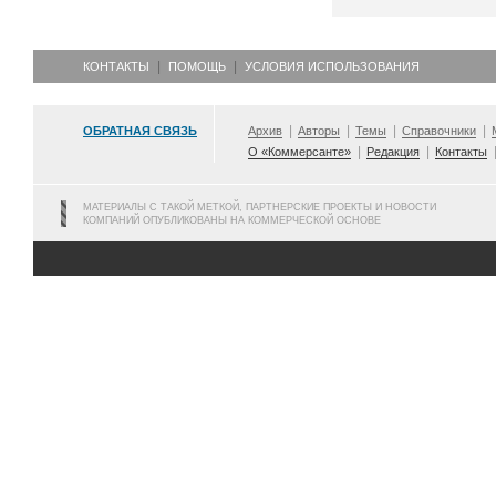
КОНТАКТЫ
ПОМОЩЬ
УСЛОВИЯ ИСПОЛЬЗОВАНИЯ
ОБРАТНАЯ СВЯЗЬ
Архив
Авторы
Темы
Справочники
О «Коммерсанте»
Редакция
Контакты
МАТЕРИАЛЫ С ТАКОЙ МЕТКОЙ, ПАРТНЕРСКИЕ ПРОЕКТЫ И НОВОСТИ
КОМПАНИЙ ОПУБЛИКОВАНЫ НА КОММЕРЧЕСКОЙ ОСНОВЕ