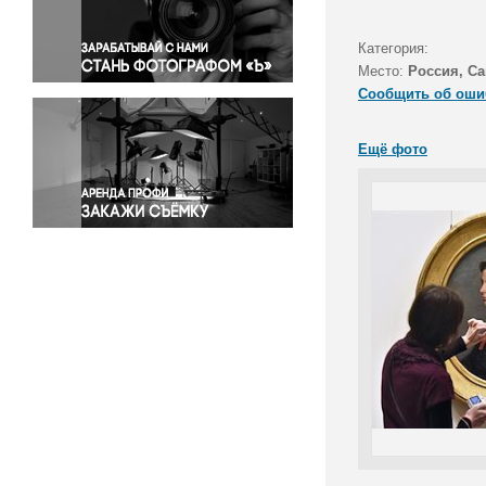
Правосудие
Происшествия и конфликты
Категория:
Религия
Место:
Россия, Са
Сообщить об оши
Светская жизнь
Спорт
Ещё фото
Экология
Экономика и бизнес