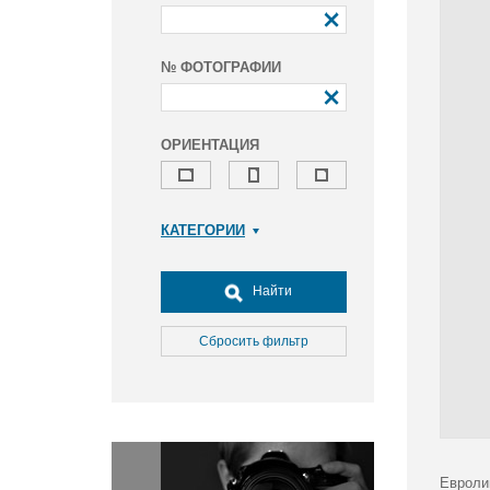
№ ФОТОГРАФИИ
ОРИЕНТАЦИЯ
КАТЕГОРИИ
Армия и ВПК
Досуг, туризм и отдых
Найти
Культура
Медицина
Сбросить фильтр
Наука
Образование
Общество
Окружающая среда
Политика
Евроли