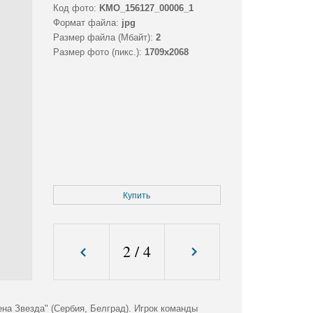
Код фото:
KMO_156127_00006_1
Формат файла:
jpg
Размер файла (Мбайт):
2
Размер фото (пикс.):
1709x2068
Купить
2
/
4
на Звезда" (Сербия, Белград). Игрок команды