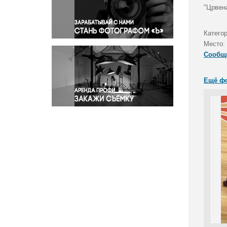
Правосудие
"Црвен
Происшествия и конфликты
Религия
Катего
Место:
Светская жизнь
Сообщ
Спорт
Экология
Ещё ф
Экономика и бизнес