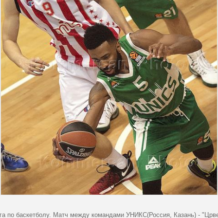
га по баскетболу. Матч между командами УНИКС(Россия, Казань) - "Црве