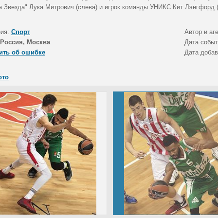
а Звезда" Лука Митрович (слева) и игрок команды УНИКС Кит Лэнгфорд (
рия:
Спорт
Автор и аг
Россия, Москва
Дата собы
ить об ошибке
Дата доба
ото