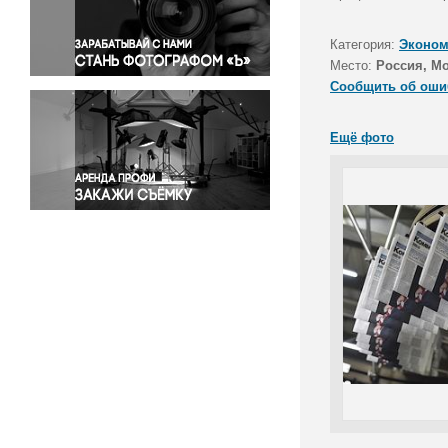
Правосудие
Происшествия и конфликты
Категория:
Эконом
Религия
Место:
Россия, Мо
Сообщить об оши
Светская жизнь
Спорт
Ещё фото
Экология
Экономика и бизнес