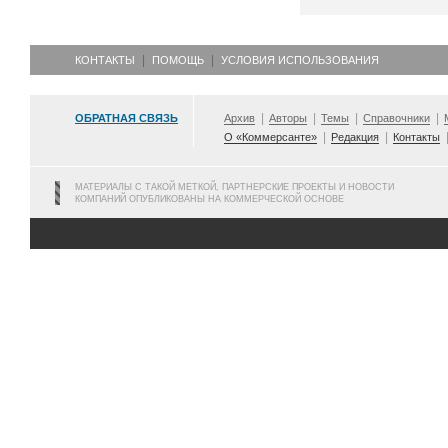
КОНТАКТЫ
ПОМОЩЬ
УСЛОВИЯ ИСПОЛЬЗОВАНИЯ
ОБРАТНАЯ СВЯЗЬ
Архив
Авторы
Темы
Справочники
О «Коммерсанте»
Редакция
Контакты
МАТЕРИАЛЫ С ТАКОЙ МЕТКОЙ, ПАРТНЕРСКИЕ ПРОЕКТЫ И НОВОСТИ
КОМПАНИЙ ОПУБЛИКОВАНЫ НА КОММЕРЧЕСКОЙ ОСНОВЕ