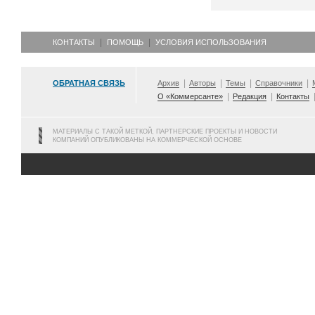
КОНТАКТЫ
ПОМОЩЬ
УСЛОВИЯ ИСПОЛЬЗОВАНИЯ
ОБРАТНАЯ СВЯЗЬ
Архив
Авторы
Темы
Справочники
О «Коммерсанте»
Редакция
Контакты
МАТЕРИАЛЫ С ТАКОЙ МЕТКОЙ, ПАРТНЕРСКИЕ ПРОЕКТЫ И НОВОСТИ
КОМПАНИЙ ОПУБЛИКОВАНЫ НА КОММЕРЧЕСКОЙ ОСНОВЕ