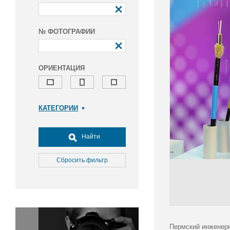
№ ФОТОГРАФИИ
ОРИЕНТАЦИЯ
КАТЕГОРИИ
Армия и ВПК
Досуг, туризм и отдых
Найти
Культура
Медицина
Сбросить фильтр
Наука
Образование
Общество
Окружающая среда
Политика
Пермский инженер