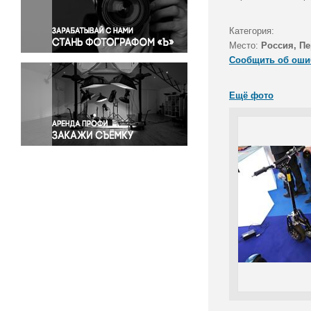
Правосудие
Происшествия и конфликты
Категория:
Религия
Место:
Россия, П
Сообщить об оши
Светская жизнь
Спорт
Ещё фото
Экология
Экономика и бизнес