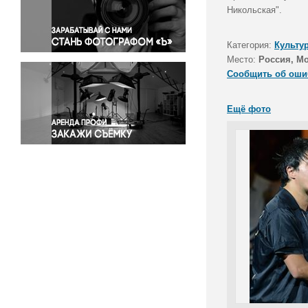
Правосудие
Никольская".
Происшествия и конфликты
Религия
Категория:
Культу
Место:
Россия, М
Светская жизнь
Сообщить об оши
Спорт
Экология
Ещё фото
Экономика и бизнес