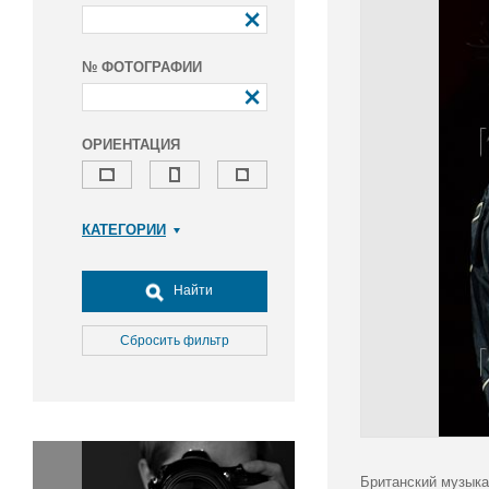
№ ФОТОГРАФИИ
ОРИЕНТАЦИЯ
КАТЕГОРИИ
Армия и ВПК
Досуг, туризм и отдых
Найти
Культура
Медицина
Сбросить фильтр
Наука
Образование
Общество
Окружающая среда
Политика
Британский музыка