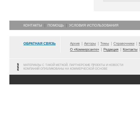
КОНТАКТЫ
ПОМОЩЬ
УСЛОВИЯ ИСПОЛЬЗОВАНИЯ
ОБРАТНАЯ СВЯЗЬ
Архив
Авторы
Темы
Справочники
О «Коммерсанте»
Редакция
Контакты
МАТЕРИАЛЫ С ТАКОЙ МЕТКОЙ, ПАРТНЕРСКИЕ ПРОЕКТЫ И НОВОСТИ
КОМПАНИЙ ОПУБЛИКОВАНЫ НА КОММЕРЧЕСКОЙ ОСНОВЕ