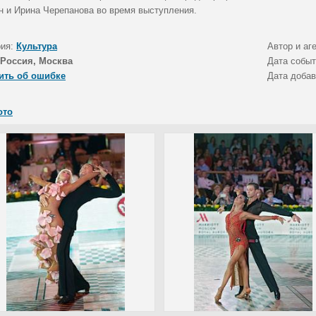
н и Ирина Черепанова во время выступления.
рия:
Культура
Автор и аг
Россия, Москва
Дата собы
ить об ошибке
Дата доба
ото