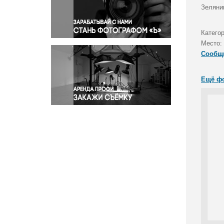
Правосудие
Зеляни
Происшествия и конфликты
Религия
Катего
Место:
Светская жизнь
Сообщ
Спорт
Экология
Ещё ф
Экономика и бизнес