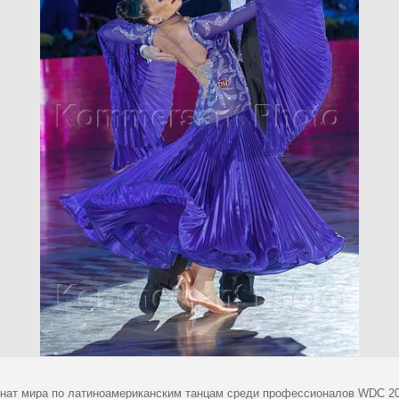
нат мира по латиноамериканским танцам среди профессионалов WDC 20