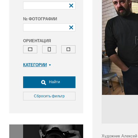
№ ФОТОГРАФИИ
ОРИЕНТАЦИЯ
КАТЕГОРИИ
Армия и ВПК
Досуг, туризм и отдых
Найти
Культура
Медицина
Сбросить фильтр
Наука
Образование
Общество
Окружающая среда
Политика
Художник Алексей 