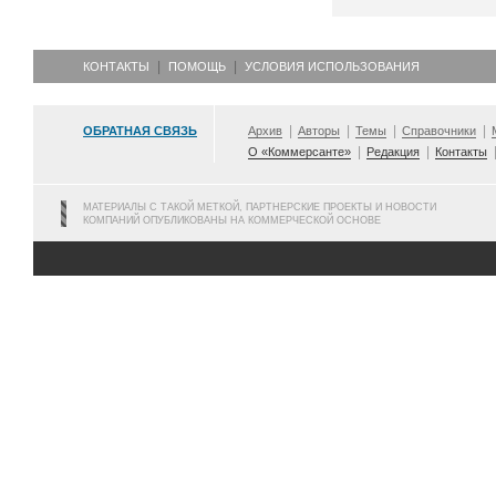
КОНТАКТЫ
ПОМОЩЬ
УСЛОВИЯ ИСПОЛЬЗОВАНИЯ
ОБРАТНАЯ СВЯЗЬ
Архив
Авторы
Темы
Справочники
О «Коммерсанте»
Редакция
Контакты
МАТЕРИАЛЫ С ТАКОЙ МЕТКОЙ, ПАРТНЕРСКИЕ ПРОЕКТЫ И НОВОСТИ
КОМПАНИЙ ОПУБЛИКОВАНЫ НА КОММЕРЧЕСКОЙ ОСНОВЕ