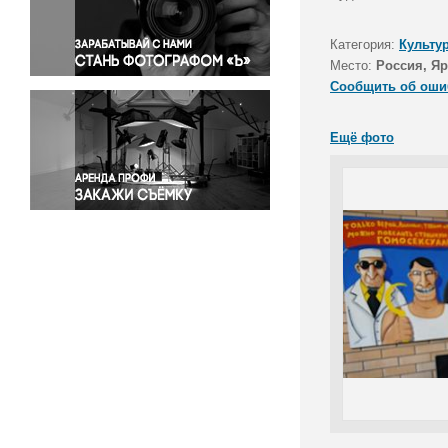
Правосудие
Происшествия и конфликты
Категория:
Культу
Религия
Место:
Россия, Яр
Сообщить об оши
Светская жизнь
Спорт
Ещё фото
Экология
Экономика и бизнес