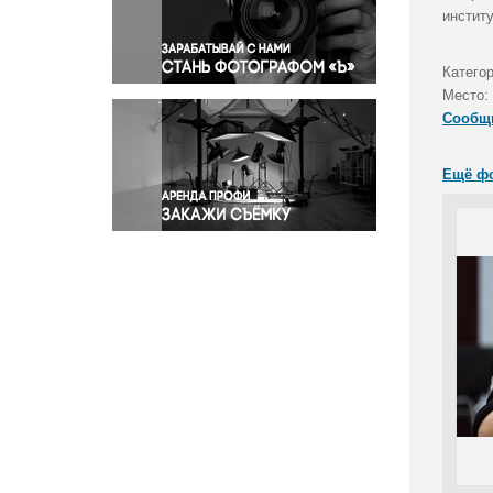
Правосудие
инстит
Происшествия и конфликты
Религия
Катего
Место:
Светская жизнь
Сообщ
Спорт
Экология
Ещё ф
Экономика и бизнес