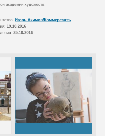
кой академии художеств.
ентство:
Игорь Акимов/Коммерсантъ
тия:
19.10.2016
вления:
25.10.2016