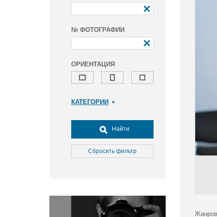
№ ФОТОГРАФИИ
ОРИЕНТАЦИЯ
КАТЕГОРИИ
Армия и ВПК
Досуг, туризм и отдых
Найти
Культура
Медицина
Сбросить фильтр
Наука
Образование
Общество
Окружающая среда
Политика
Жанров