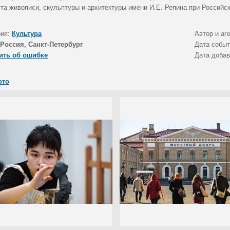
ута живописи, скульптуры и архитектуры имени И.Е. Репина при Российс
рия:
Культура
Автор и аг
Россия, Санкт-Петербург
Дата собы
ить об ошибке
Дата доба
ото