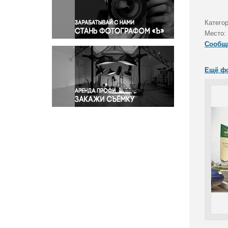
Правосудие
Происшествия и конфликты
Катего
Религия
Место:
Сообщ
Светская жизнь
Спорт
Ещё ф
Экология
Экономика и бизнес