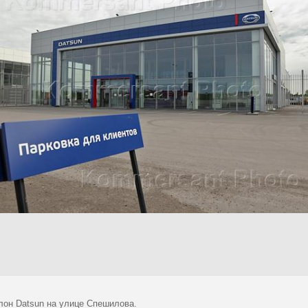
лон Datsun на улице Спешилова.