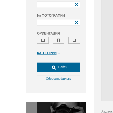
№ ФОТОГРАФИИ
ОРИЕНТАЦИЯ
КАТЕГОРИИ
Армия и ВПК
Досуг, туризм и отдых
Найти
Культура
Медицина
Сбросить фильтр
Наука
Образование
Общество
Окружающая среда
Политика
Авдвок