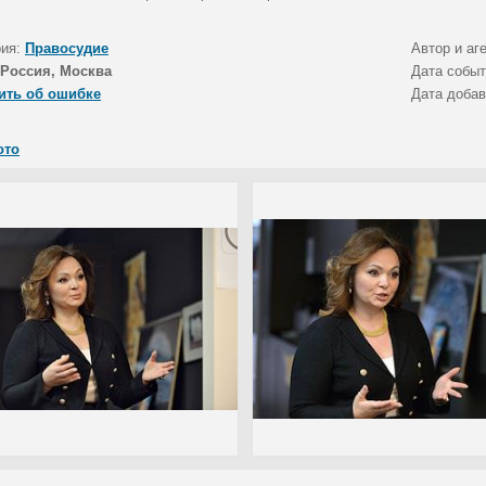
рия:
Правосудие
Автор и аг
Россия, Москва
Дата собы
ить об ошибке
Дата доба
ото