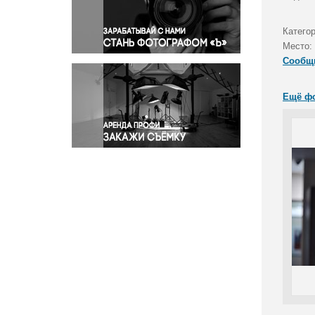
Правосудие
Происшествия и конфликты
Катего
Религия
Место:
Сообщ
Светская жизнь
Спорт
Ещё ф
Экология
Экономика и бизнес