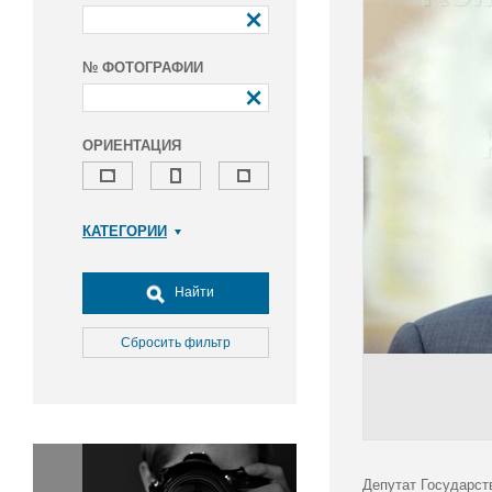
№ ФОТОГРАФИИ
ОРИЕНТАЦИЯ
КАТЕГОРИИ
Армия и ВПК
Досуг, туризм и отдых
Найти
Культура
Медицина
Сбросить фильтр
Наука
Образование
Общество
Окружающая среда
Политика
Депутат Государст