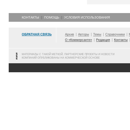
КОНТАКТЫ
ПОМОЩЬ
УСЛОВИЯ ИСПОЛЬЗОВАНИЯ
ОБРАТНАЯ СВЯЗЬ
Архив
Авторы
Темы
Справочники
О «Коммерсанте»
Редакция
Контакты
МАТЕРИАЛЫ С ТАКОЙ МЕТКОЙ, ПАРТНЕРСКИЕ ПРОЕКТЫ И НОВОСТИ
КОМПАНИЙ ОПУБЛИКОВАНЫ НА КОММЕРЧЕСКОЙ ОСНОВЕ