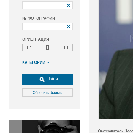
№ ФОТОГРАФИИ
ОРИЕНТАЦИЯ
КАТЕГОРИИ
Армия и ВПК
Досуг, туризм и отдых
Найти
Культура
Медицина
Сбросить фильтр
Наука
Образование
Общество
Окружающая среда
Политика
Обозреватель "Мос