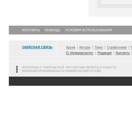
КОНТАКТЫ
ПОМОЩЬ
УСЛОВИЯ ИСПОЛЬЗОВАНИЯ
ОБРАТНАЯ СВЯЗЬ
Архив
Авторы
Темы
Справочники
О «Коммерсанте»
Редакция
Контакты
МАТЕРИАЛЫ С ТАКОЙ МЕТКОЙ, ПАРТНЕРСКИЕ ПРОЕКТЫ И НОВОСТИ
КОМПАНИЙ ОПУБЛИКОВАНЫ НА КОММЕРЧЕСКОЙ ОСНОВЕ