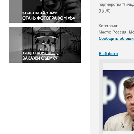
Правосудие
партнерства "Гиль
(ЦДЖ).
Происшествия и конфликты
Религия
Категория:
Светская жизнь
Место:
Россия, М
Спорт
Сообщить об оши
Экология
Экономика и бизнес
Ещё фото