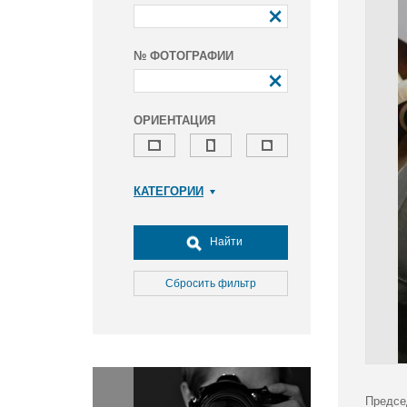
№ ФОТОГРАФИИ
ОРИЕНТАЦИЯ
КАТЕГОРИИ
Армия и ВПК
Досуг, туризм и отдых
Найти
Культура
Медицина
Сбросить фильтр
Наука
Образование
Общество
Окружающая среда
Политика
Предсе