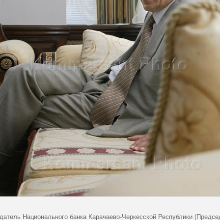
датель Национального банка Карачаево-Черкесской Республики (Предсе