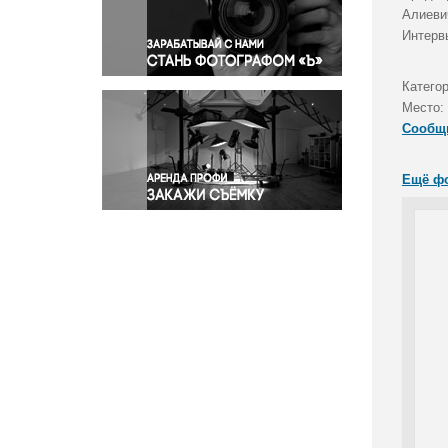
Правосудие
Алиеви
Интерв
Происшествия и конфликты
Религия
Категор
Светская жизнь
Место:
Спорт
Сообщ
Экология
Экономика и бизнес
Ещё ф