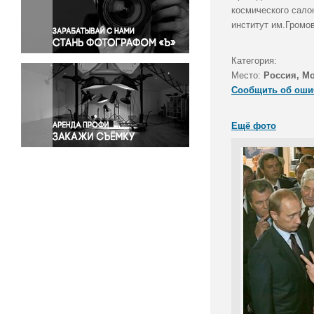
Правосудие
космического сало
институт им.Громов
Происшествия и конфликты
Религия
Категория:
Светская жизнь
Место:
Россия, Мо
Спорт
Сообщить об оши
Экология
Экономика и бизнес
Ещё фото