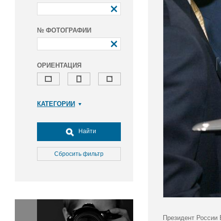
№ ФОТОГРАФИИ
ОРИЕНТАЦИЯ
КАТЕГОРИИ
Армия и ВПК
Досуг, туризм и отдых
Найти
Культура
Медицина
Сбросить фильтр
Наука
Образование
Общество
Окружающая среда
Политика
Президент России 