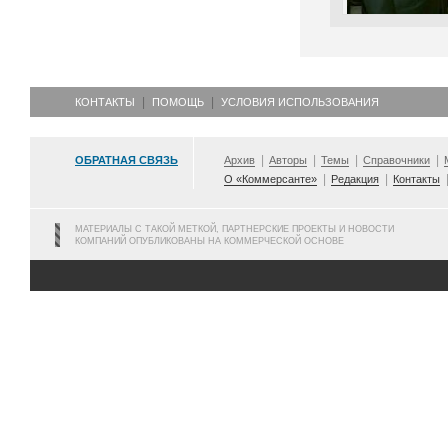
КОНТАКТЫ
ПОМОЩЬ
УСЛОВИЯ ИСПОЛЬЗОВАНИЯ
ОБРАТНАЯ СВЯЗЬ
Архив
Авторы
Темы
Справочники
О «Коммерсанте»
Редакция
Контакты
МАТЕРИАЛЫ С ТАКОЙ МЕТКОЙ, ПАРТНЕРСКИЕ ПРОЕКТЫ И НОВОСТИ
КОМПАНИЙ ОПУБЛИКОВАНЫ НА КОММЕРЧЕСКОЙ ОСНОВЕ