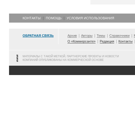
КОНТАКТЫ
ПОМОЩЬ
УСЛОВИЯ ИСПОЛЬЗОВАНИЯ
ОБРАТНАЯ СВЯЗЬ
Архив
Авторы
Темы
Справочники
О «Коммерсанте»
Редакция
Контакты
МАТЕРИАЛЫ С ТАКОЙ МЕТКОЙ, ПАРТНЕРСКИЕ ПРОЕКТЫ И НОВОСТИ
КОМПАНИЙ ОПУБЛИКОВАНЫ НА КОММЕРЧЕСКОЙ ОСНОВЕ