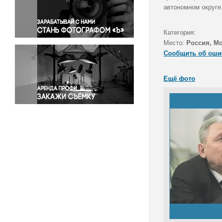
Правосудие
автономном округе
Происшествия и конфликты
Религия
Категория:
Место:
Россия, М
Светская жизнь
Сообщить об оши
Спорт
Экология
Ещё фото
Экономика и бизнес