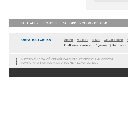
КОНТАКТЫ
ПОМОЩЬ
УСЛОВИЯ ИСПОЛЬЗОВАНИЯ
ОБРАТНАЯ СВЯЗЬ
Архив
Авторы
Темы
Справочники
О «Коммерсанте»
Редакция
Контакты
МАТЕРИАЛЫ С ТАКОЙ МЕТКОЙ, ПАРТНЕРСКИЕ ПРОЕКТЫ И НОВОСТИ
КОМПАНИЙ ОПУБЛИКОВАНЫ НА КОММЕРЧЕСКОЙ ОСНОВЕ