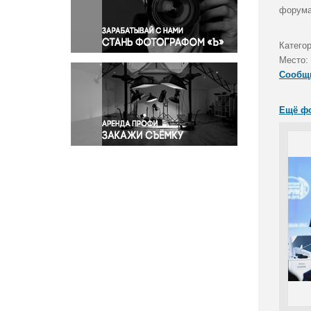
Правосудие
форума
Происшествия и конфликты
Религия
Катего
Место:
Светская жизнь
Сообщ
Спорт
Экология
Ещё ф
Экономика и бизнес