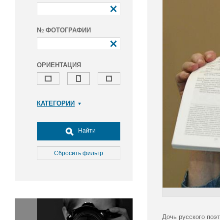
№ ФОТОГРАФИИ
ОРИЕНТАЦИЯ
КАТЕГОРИИ
Армия и ВПК
Досуг, туризм и отдых
Найти
Культура
Медицина
Сбросить фильтр
Наука
Образование
Общество
Окружающая среда
Политика
Дочь русского поэ