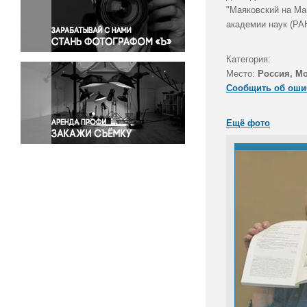
Правосудие
"Маяковский на Ма
академии наук (РАН
Происшествия и конфликты
Религия
Категория:
Светская жизнь
Место:
Россия, М
Спорт
Сообщить об оши
Экология
Экономика и бизнес
Ещё фото