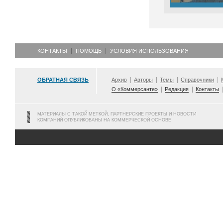
КОНТАКТЫ
ПОМОЩЬ
УСЛОВИЯ ИСПОЛЬЗОВАНИЯ
ОБРАТНАЯ СВЯЗЬ
Архив
Авторы
Темы
Справочники
О «Коммерсанте»
Редакция
Контакты
МАТЕРИАЛЫ С ТАКОЙ МЕТКОЙ, ПАРТНЕРСКИЕ ПРОЕКТЫ И НОВОСТИ
КОМПАНИЙ ОПУБЛИКОВАНЫ НА КОММЕРЧЕСКОЙ ОСНОВЕ