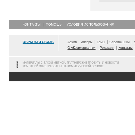
КОНТАКТЫ
ПОМОЩЬ
УСЛОВИЯ ИСПОЛЬЗОВАНИЯ
ОБРАТНАЯ СВЯЗЬ
Архив
Авторы
Темы
Справочники
О «Коммерсанте»
Редакция
Контакты
МАТЕРИАЛЫ С ТАКОЙ МЕТКОЙ, ПАРТНЕРСКИЕ ПРОЕКТЫ И НОВОСТИ
КОМПАНИЙ ОПУБЛИКОВАНЫ НА КОММЕРЧЕСКОЙ ОСНОВЕ