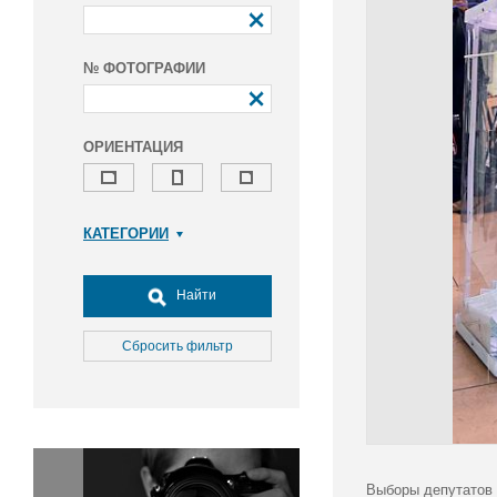
№ ФОТОГРАФИИ
ОРИЕНТАЦИЯ
КАТЕГОРИИ
Армия и ВПК
Досуг, туризм и отдых
Найти
Культура
Медицина
Сбросить фильтр
Наука
Образование
Общество
Окружающая среда
Политика
Выборы депутатов 