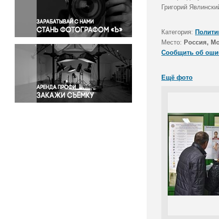
Правосудие
Григорий Явлински
Происшествия и конфликты
Религия
Категория:
Полити
Место:
Россия, М
Светская жизнь
Сообщить об оши
Спорт
Экология
Ещё фото
Экономика и бизнес