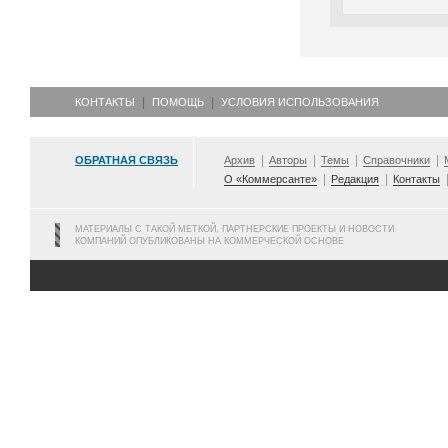
КОНТАКТЫ
ПОМОЩЬ
УСЛОВИЯ ИСПОЛЬЗОВАНИЯ
ОБРАТНАЯ СВЯЗЬ
Архив
Авторы
Темы
Справочники
О «Коммерсанте»
Редакция
Контакты
МАТЕРИАЛЫ С ТАКОЙ МЕТКОЙ, ПАРТНЕРСКИЕ ПРОЕКТЫ И НОВОСТИ
КОМПАНИЙ ОПУБЛИКОВАНЫ НА КОММЕРЧЕСКОЙ ОСНОВЕ