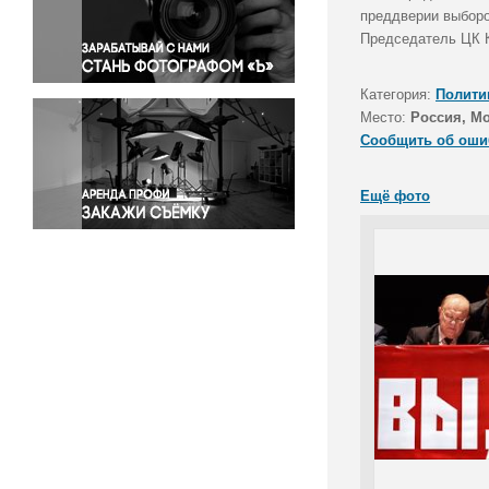
Правосудие
преддверии выборо
Председатель ЦК 
Происшествия и конфликты
Религия
Категория:
Полити
Светская жизнь
Место:
Россия, М
Спорт
Сообщить об оши
Экология
Экономика и бизнес
Ещё фото