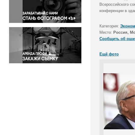
Правосудие
Всероссийского со
конференции в зда
Происшествия и конфликты
Религия
Категория:
Эконом
Светская жизнь
Место:
Россия, М
Спорт
Сообщить об оши
Экология
Экономика и бизнес
Ещё фото