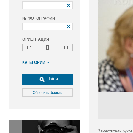
№ ФОТОГРАФИИ
ОРИЕНТАЦИЯ
КАТЕГОРИИ
Армия и ВПК
Досуг, туризм и отдых
Найти
Культура
Медицина
Сбросить фильтр
Наука
Образование
Общество
Окружающая среда
Политика
Заместитель руков