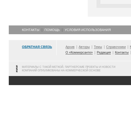
КОНТАКТЫ
ПОМОЩЬ
УСЛОВИЯ ИСПОЛЬЗОВАНИЯ
ОБРАТНАЯ СВЯЗЬ
Архив
Авторы
Темы
Справочники
О «Коммерсанте»
Редакция
Контакты
МАТЕРИАЛЫ С ТАКОЙ МЕТКОЙ, ПАРТНЕРСКИЕ ПРОЕКТЫ И НОВОСТИ
КОМПАНИЙ ОПУБЛИКОВАНЫ НА КОММЕРЧЕСКОЙ ОСНОВЕ