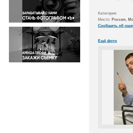
Правосудие
Происшествия и конфликты
Категория:
Религия
Место:
Россия, М
Сообщить об оши
Светская жизнь
Спорт
Ещё фото
Экология
Экономика и бизнес