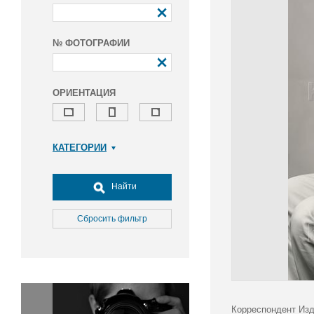
№ ФОТОГРАФИИ
ОРИЕНТАЦИЯ
КАТЕГОРИИ
Армия и ВПК
Досуг, туризм и отдых
Найти
Культура
Медицина
Сбросить фильтр
Наука
Образование
Общество
Окружающая среда
Политика
Корреспондент Изд