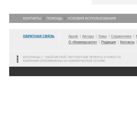
КОНТАКТЫ
ПОМОЩЬ
УСЛОВИЯ ИСПОЛЬЗОВАНИЯ
ОБРАТНАЯ СВЯЗЬ
Архив
Авторы
Темы
Справочники
О «Коммерсанте»
Редакция
Контакты
МАТЕРИАЛЫ С ТАКОЙ МЕТКОЙ, ПАРТНЕРСКИЕ ПРОЕКТЫ И НОВОСТИ
КОМПАНИЙ ОПУБЛИКОВАНЫ НА КОММЕРЧЕСКОЙ ОСНОВЕ