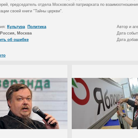
ерей, председатель отдела Московской патриархата по взаимоотношени
ации своей книги "Тайны церкви".
рия:
Культура
Политика
Автор и аг
Россия, Москва
Дата собы
ить об ошибке
Дата доба
ото