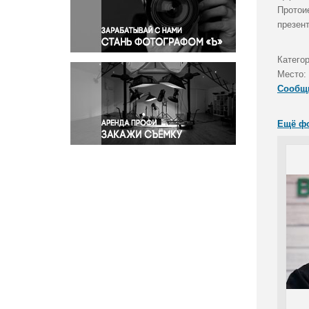
Правосудие
Протои
презент
Происшествия и конфликты
Религия
Катего
Светская жизнь
Место:
Спорт
Сообщ
Экология
Экономика и бизнес
Ещё ф