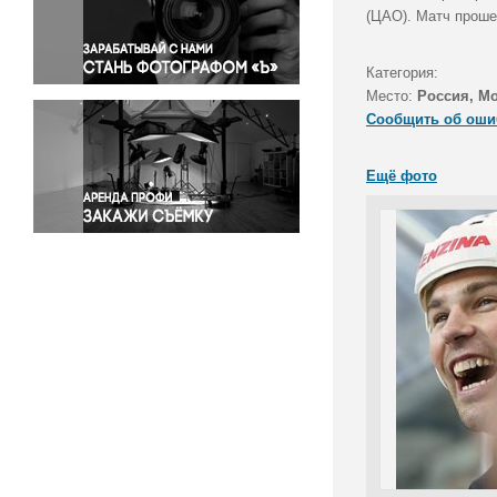
Правосудие
(ЦАО). Матч проше
Происшествия и конфликты
Религия
Категория:
Место:
Россия, М
Светская жизнь
Сообщить об оши
Спорт
Экология
Ещё фото
Экономика и бизнес