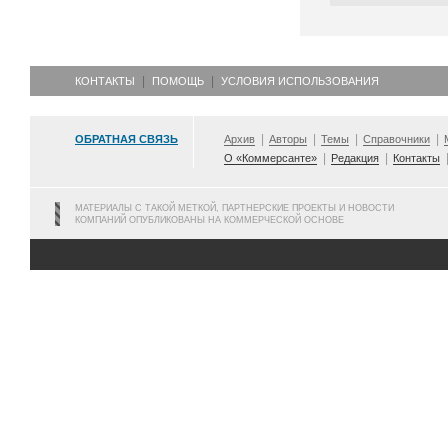
КОНТАКТЫ
ПОМОЩЬ
УСЛОВИЯ ИСПОЛЬЗОВАНИЯ
ОБРАТНАЯ СВЯЗЬ
Архив
Авторы
Темы
Справочники
О «Коммерсанте»
Редакция
Контакты
МАТЕРИАЛЫ С ТАКОЙ МЕТКОЙ, ПАРТНЕРСКИЕ ПРОЕКТЫ И НОВОСТИ
КОМПАНИЙ ОПУБЛИКОВАНЫ НА КОММЕРЧЕСКОЙ ОСНОВЕ