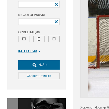
№ ФОТОГРАФИИ
ОРИЕНТАЦИЯ
КАТЕГОРИИ
Армия и ВПК
Досуг, туризм и отдых
Найти
Культура
Медицина
Сбросить фильтр
Наука
Образование
Общество
Окружающая среда
Политика
Хоккеист Яромир Я