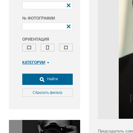
№ ФОТОГРАФИИ
ОРИЕНТАЦИЯ
КАТЕГОРИИ
Армия и ВПК
Досуг, туризм и отдых
Найти
Культура
Медицина
Сбросить фильтр
Наука
Образование
Общество
Окружающая среда
Политика
Председатель сове