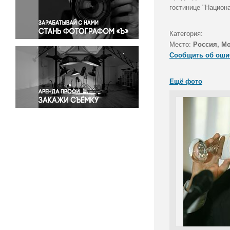
Правосудие
гостинице "Национа
Происшествия и конфликты
Религия
Категория:
Место:
Россия, М
Светская жизнь
Сообщить об оши
Спорт
Экология
Ещё фото
Экономика и бизнес