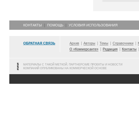
КОНТАКТЫ
ПОМОЩЬ
УСЛОВИЯ ИСПОЛЬЗОВАНИЯ
ОБРАТНАЯ СВЯЗЬ
Архив
Авторы
Темы
Справочники
О «Коммерсанте»
Редакция
Контакты
МАТЕРИАЛЫ С ТАКОЙ МЕТКОЙ, ПАРТНЕРСКИЕ ПРОЕКТЫ И НОВОСТИ
КОМПАНИЙ ОПУБЛИКОВАНЫ НА КОММЕРЧЕСКОЙ ОСНОВЕ