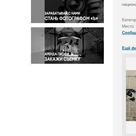
Правосудие
национ
Происшествия и конфликты
Религия
Категор
Место:
Светская жизнь
Сообщ
Спорт
Экология
Ещё ф
Экономика и бизнес