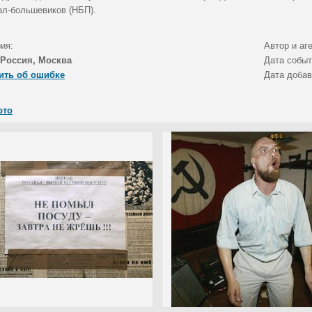
ал-большевиков (НБП).
ия:
Автор и аг
Россия, Москва
Дата собы
ить об ошибке
Дата доба
ото