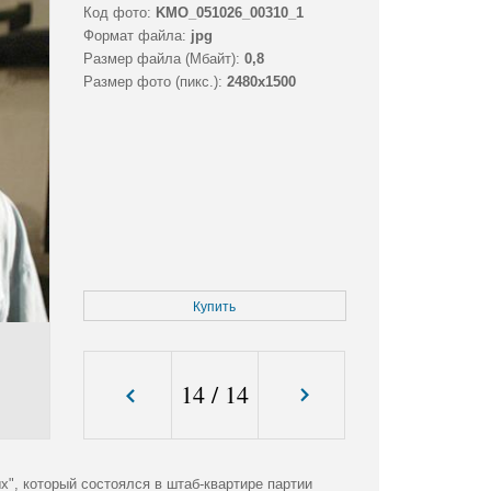
Код фото:
KMO_051026_00310_1
Формат файла:
jpg
Размер файла (Мбайт):
0,8
Размер фото (пикс.):
2480x1500
Купить
14
/
14
х", который состоялся в штаб-квартире партии