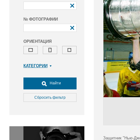
№ ФОТОГРАФИИ
ОРИЕНТАЦИЯ
КАТЕГОРИИ
Армия и ВПК
Досуг, туризм и отдых
Найти
Культура
Медицина
Сбросить фильтр
Наука
Образование
Общество
Окружающая среда
Политика
Защитник "Нью-Дже