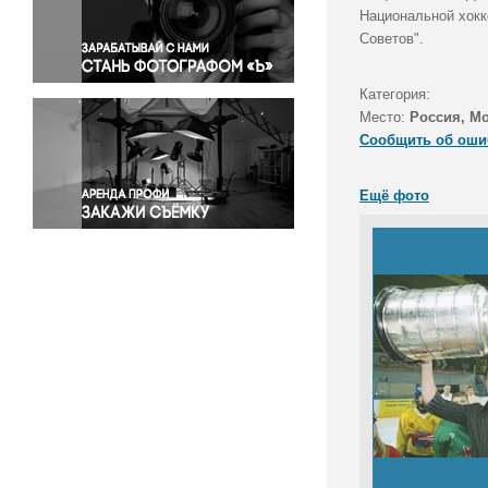
Правосудие
Национальной хокк
Советов".
Происшествия и конфликты
Религия
Категория:
Светская жизнь
Место:
Россия, М
Спорт
Сообщить об оши
Экология
Экономика и бизнес
Ещё фото