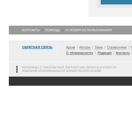
КОНТАКТЫ
ПОМОЩЬ
УСЛОВИЯ ИСПОЛЬЗОВАНИЯ
ОБРАТНАЯ СВЯЗЬ
Архив
Авторы
Темы
Справочники
О «Коммерсанте»
Редакция
Контакты
МАТЕРИАЛЫ С ТАКОЙ МЕТКОЙ, ПАРТНЕРСКИЕ ПРОЕКТЫ И НОВОСТИ
КОМПАНИЙ ОПУБЛИКОВАНЫ НА КОММЕРЧЕСКОЙ ОСНОВЕ